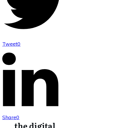
Tweet
0
Share
0
the digital